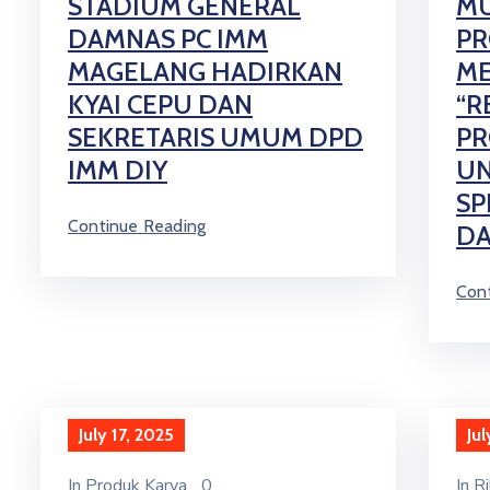
STADIUM GENERAL
MU
DAMNAS PC IMM
PR
MAGELANG HADIRKAN
ME
KYAI CEPU DAN
“R
SEKRETARIS UMUM DPD
PR
IMM DIY
UN
SP
Continue Reading
DA
Con
July 17, 2025
Jul
In
Produk Karya
0
In
Ri