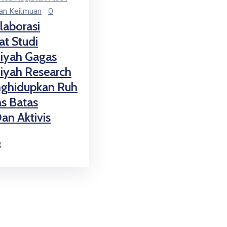
n Keilmuan
0
laborasi
t Studi
yah Gagas
yah Research
nghidupkan Ruh
as Batas
an Aktivis
g