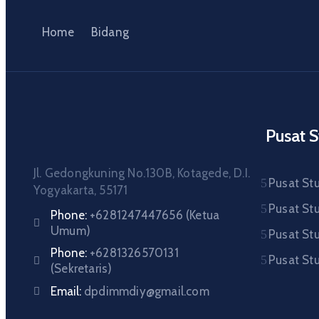
Home
Bidang
Pusat S
Jl. Gedongkuning No.130B, Kotagede, D.I.
Pusat St
Yogyakarta, 55171
Pusat Stu
Phone:
+6281247447656 (Ketua
Umum)
Pusat St
Phone:
+6281326570131
Pusat Stu
(Sekretaris)
Email:
dpdimmdiy@gmail.com