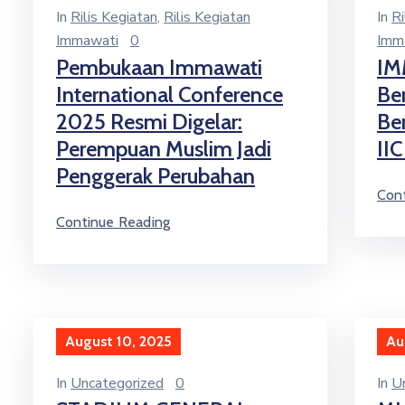
In
Rilis Kegiatan
‚
Rilis Kegiatan
In
Ri
Immawati
0
Imm
Pembukaan Immawati
IM
International Conference
Be
2025 Resmi Digelar:
Be
Perempuan Muslim Jadi
IIC
Penggerak Perubahan
Con
Continue Reading
August 10, 2025
Au
In
Uncategorized
0
In
U