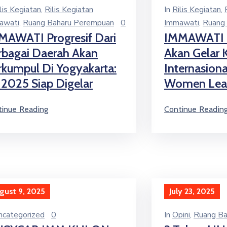
lis Kegiatan
‚
Rilis Kegiatan
In
Rilis Kegiatan
‚
awati
‚
Ruang Baharu Perempuan
0
Immawati
‚
Ruang
MAWATI Progresif Dari
IMMAWATI 
rbagai Daerah Akan
Akan Gelar 
rkumpul Di Yogyakarta:
Internasiona
 2025 Siap Digelar
Women Lea
tinue Reading
Continue Readin
gust 9, 2025
July 23, 2025
ncategorized
0
In
Opini
‚
Ruang Ba