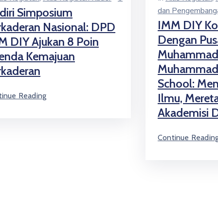
diri Simposium
dan Pengembanga
IMM DIY Ko
rkaderan Nasional: DPD
Dengan Pusa
M DIY Ajukan 8 Poin
Muhammadi
enda Kemajuan
Muhammadi
rkaderan
School: Me
tinue Reading
Ilmu, Meret
Akademisi D
Continue Readin