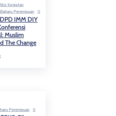
Rilis Kegiatan
 Baharu Perempuan
0
DPD IMM DIY
Konferensi
l: Muslim
d The Change
g
haru Perempuan
0