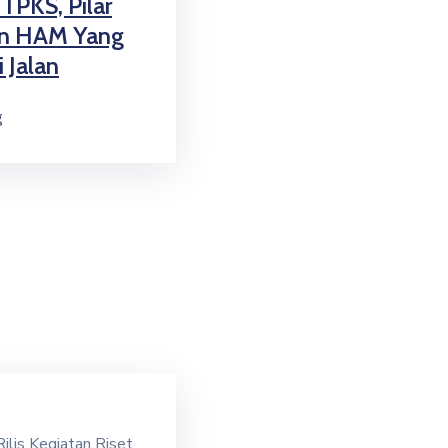
TPKS, Pilar
an HAM Yang
 Jalan
g
Rilis Kegiatan Riset