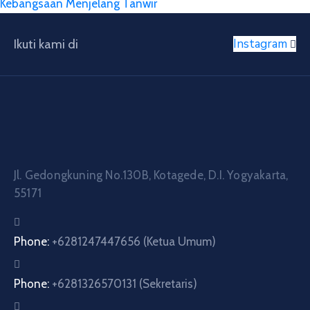
Kebangsaan Menjelang Tanwir
Instagram
Ikuti kami di
Jl. Gedongkuning No.130B, Kotagede, D.I. Yogyakarta,
55171
Phone:
+6281247447656 (Ketua Umum)
Phone:
+6281326570131 (Sekretaris)