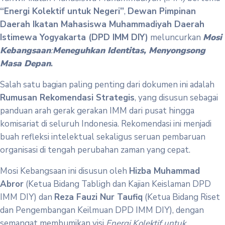
“Energi Kolektif untuk Negeri”
,
Dewan Pimpinan
Daerah Ikatan Mahasiswa Muhammadiyah Daerah
Istimewa Yogyakarta (DPD IMM DIY)
meluncurkan
Mosi
Kebangsaan
:
Meneguhkan Identitas, Menyongsong
Masa Depan
.
Salah satu bagian paling penting dari dokumen ini adalah
Rumusan Rekomendasi Strategis
, yang disusun sebagai
panduan arah gerak gerakan IMM dari pusat hingga
komisariat di seluruh Indonesia. Rekomendasi ini menjadi
buah refleksi intelektual sekaligus seruan pembaruan
organisasi di tengah perubahan zaman yang cepat.
Mosi Kebangsaan ini disusun oleh
Hizba Muhammad
Abror
(Ketua Bidang Tabligh dan Kajian Keislaman DPD
IMM DIY) dan
Reza Fauzi Nur Taufiq
(Ketua Bidang Riset
dan Pengembangan Keilmuan DPD IMM DIY), dengan
semangat membumikan visi
Energi Kolektif untuk