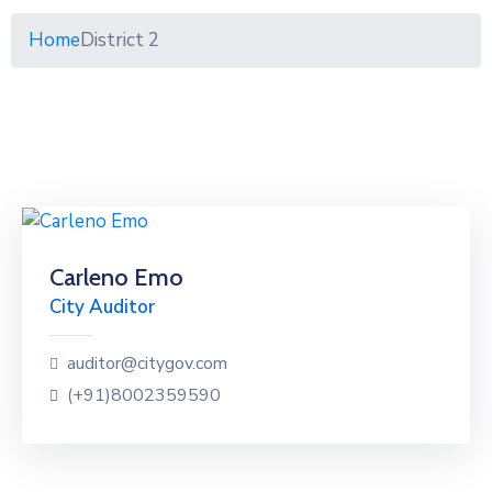
Home
District 2
Carleno Emo
City Auditor
auditor@citygov.com
(+91)8002359590