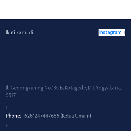
Instagram
Ikuti kami di
Jl. Gedongkuning No.130B, Kotagede, D.I. Yogyakarta,
55171
Phone:
+6281247447656 (Ketua Umum)